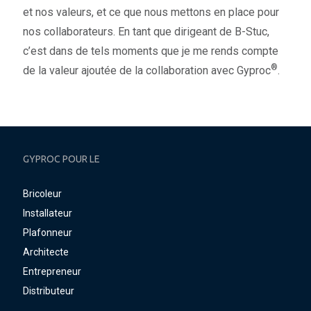
et nos valeurs, et ce que nous mettons en place pour
nos collaborateurs. En tant que dirigeant de B-Stuc,
c’est dans de tels moments que je me rends compte
®
de la valeur ajoutée de la collaboration avec Gyproc
.
GYPROC POUR LE
Bricoleur
Installateur
Plafonneur
Architecte
Entrepreneur
Distributeur